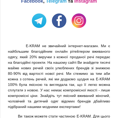
Facebook
,
Telegram
та
Instagram
Е-KRAM не звичайний інтернет-магазин. Ми є
найбільшим благодійним онлайн рітейлером вживаного
одягу, який 20% виручки з кожної проданої речі передає
на благодійні проекти. На нашому сайті Ви знайдете тисячі
майже нових речей своїх улюблених брендів зі знижкою
80-90% від вартості нової речі. Ми стежимо за тим аби
кожна з сотень речей, які ми додаємо щодня на E-KRAM
100% була якісною та виглядала так, що її легко можна
сплутати з новою. У нас немає компромісної якості - лише
компромісні ціни. Знайдіть тут якісний вживаний жіночий,
чоловічий та дитячий одяг відомих брендів дбайливо
підібраний нашими модними експертами!
Ви також можете стати частиною E-KRAM. Для цього